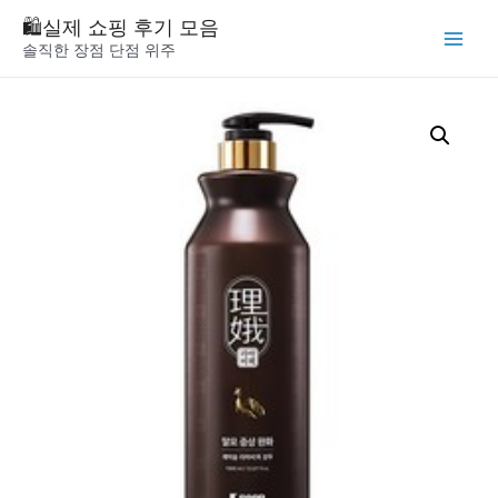
Skip
🛍️실제 쇼핑 후기 모음
to
솔직한 장점 단점 위주
Main
content
Menu