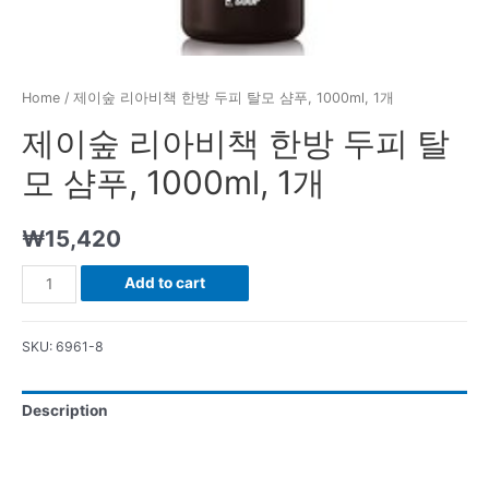
Home
/ 제이숲 리아비책 한방 두피 탈모 샴푸, 1000ml, 1개
제이숲 리아비책 한방 두피 탈
모 샴푸, 1000ml, 1개
₩
15,420
제
Add to cart
이
숲
SKU:
6961-8
리
아
Description
비
책
한