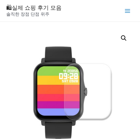
Skip
🛍️실제 쇼핑 후기 모음
to
솔직한 장점 단점 위주
Main
content
Menu