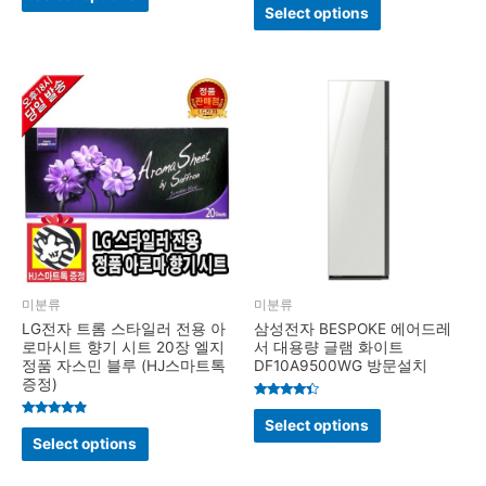
out of 5
4.4
Select options
out of 5
미분류
미분류
LG전자 트롬 스타일러 전용 아
삼성전자 BESPOKE 에어드레
로마시트 향기 시트 20장 엘지
서 대용량 글램 화이트
정품 자스민 블루 (HJ스마트톡
DF10A9500WG 방문설치
증정)
Rated
4.2
Select options
Rated
out of 5
4.7
Select options
out of 5