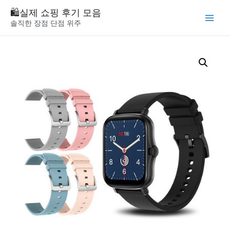
Skip
🛍️실제 쇼핑 후기 모음
to
솔직한 장점 단점 위주
Main
content
Menu