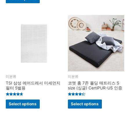
out of 5
미분류
미분류
TSI 삼성 에어드레서 미세먼지
코멧 홈 7존 폴딩 매트리스 S
필터 5벌용
size (싱글) CertiPUR-US 인증
Rated
Rated
4.4
4.2
Select options
Select options
out of 5
out of 5