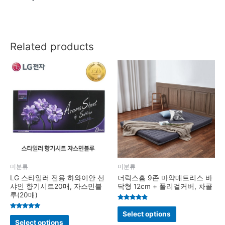
Related products
미분류
미분류
LG 스타일러 전용 하와이안 선
더릭스홈 9존 마약매트리스 바
샤인 향기시트20매, 자스민블
닥형 12cm + 폴리겉커버, 차콜
루(20매)
Rated
4.7
Select options
Rated
out of 5
4.8
Select options