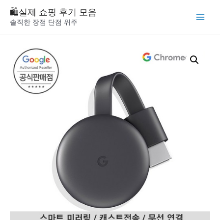
Skip
🛍️실제 쇼핑 후기 모음
to
솔직한 장점 단점 위주
Main
content
Menu